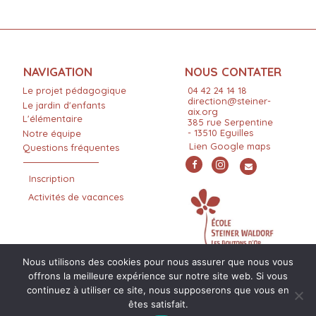
NAVIGATION
NOUS CONTATER
Le projet pédagogique
04 42 24 14 18
direction@steiner-
Le jardin d'enfants
aix.org
L'élémentaire
385 rue Serpentine
- 13510 Eguilles
Notre équipe
Lien Google maps
Questions fréquentes
Inscription
Activités de vacances
Nous utilisons des cookies pour nous assurer que nous vous
offrons la meilleure expérience sur notre site web. Si vous
continuez à utiliser ce site, nous supposerons que vous en
êtes satisfait.